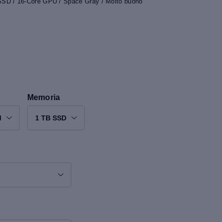
SSD / 16-Core GPU / Space Gray / Molto buono
Memoria
M
1 TB SSD