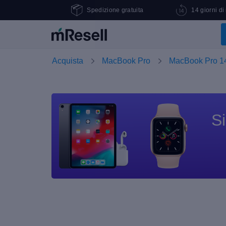
Spedizione gratuita
14 giorni di
Acquista
MacBook Pro
MacBook Pro 1
Si