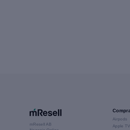
Compr
Airpods
mResell AB
Apple T