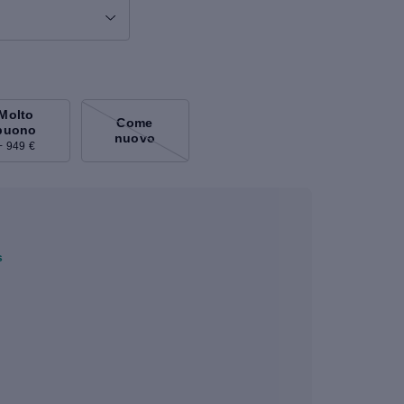
Molto
Come
buono
nuovo
+ 949 €
s