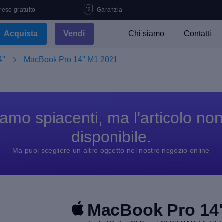
 reso gratuito
Garanzia
Acquista
Vendi
Chi siamo
Contatti
4"
MacBook Pro 14" M1 2021
amo spiacenti, ma l'articolo no
disponibile.
Ma puoi scegliere un altro oggetto nel nostro negozio online
MacBook Pro 14