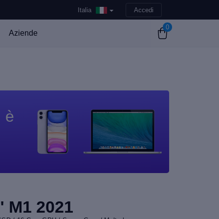
Italia
Accedi
0
Aziende
n è
" M1 2021