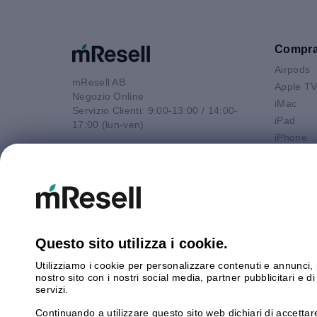
Compr
Airpods
mResell AB
Apple T
Negozio Online
iMac
Servizio Clienti: 9:00-13:00 / 14:00-
iPad
17:00 (lun-ven)
iPhone
Email
Macbook 
contatto@mresell.it
Macbook
Macbook
Macboo
Mac mini
Mac Pro
Questo sito utilizza i cookie.
Watch
Utilizziamo i cookie per personalizzare contenuti e annunci, p
Android
nostro sito con i nostri social media, partner pubblicitari e 
servizi.
Continuando a utilizzare questo sito web dichiari di accettare