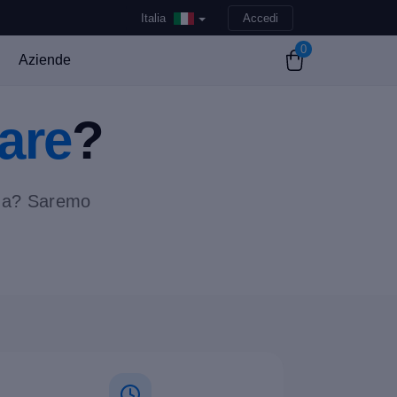
Italia
Accedi
0
Aziende
tare
?
nda? Saremo