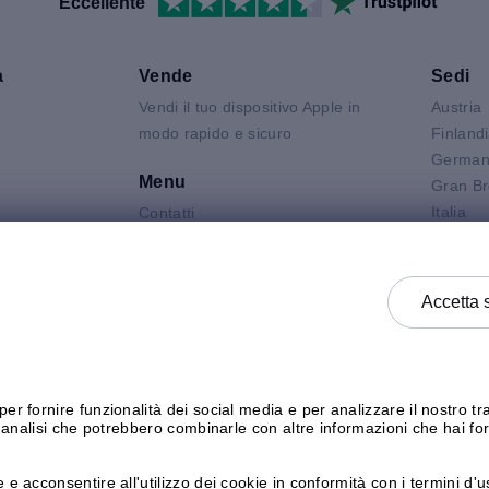
Eccellente
a
Vende
Sedi
Vendi il tuo dispositivo Apple in
Austria
V
modo rapido e sicuro
Finland
German
Menu
Gran Br
Italia
Contatti
Air
Olanda
FAQ
 Neo
Polonia
Condizioni del prodotto
 Pro
Spagna
Informativa Sulla Privacy
Accetta 
k
Svezia
Termini e Condizioni Generali di
Vendita
Termini e Condizioni Generali di
Acquisto
er fornire funzionalità dei social media e per analizzare il nostro tra
di analisi che potrebbero combinarle con altre informazioni che hai for
Verifica lo stato
 e acconsentire all'utilizzo dei cookie in conformità con i termini d'