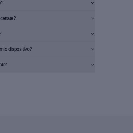
o?
cettate?
?
mio dispositivo?
ati?