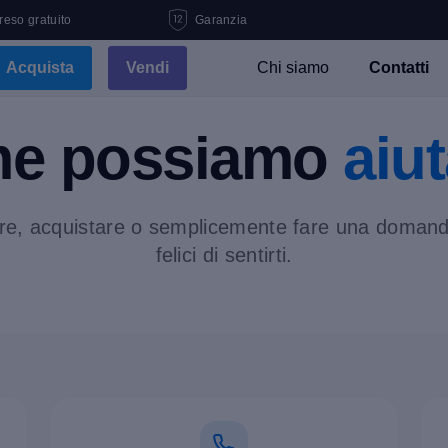
 reso gratuito
Garanzia
Acquista
Vendi
Chi siamo
Contatti
e possiamo
aiu
re, acquistare o semplicemente fare una doma
felici di sentirti.