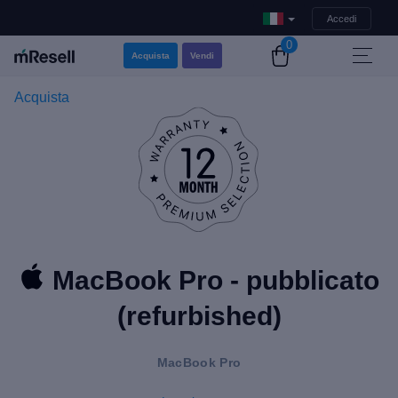
Accedi
0
Acquista
Vendi
Acquista
MacBook Pro - pubblicato
(refurbished)
MacBook Pro
Il MacBook Pro si distingue per essere il laptop preferito dagli