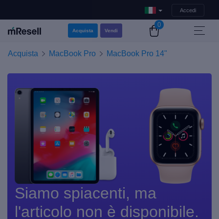
Accedi
0
Acquista
Vendi
Acquista
MacBook Pro
MacBook Pro 14"
Siamo spiacenti, ma
l'articolo non è disponibile.