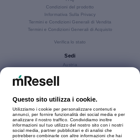
Condizioni del prodotto
Informativa Sulla Privacy
Termini e Condizioni Generali di Vendita
Termini e Condizioni Generali di Acquisto
Verifica lo stato
Sedi
Austria
Finlandia
Germania
Gran Bretagna
Italia
Questo sito utilizza i cookie.
Olanda
Utilizziamo i cookie per personalizzare contenuti e
Polonia
annunci, per fornire funzionalità dei social media e per
Spagna
analizzare il nostro traffico. Condividiamo inoltre
Svezia
informazioni sul tuo utilizzo del nostro sito con i nostri
social media, partner pubblicitari e di analisi che
potrebbero combinarle con altre informazioni che hai
Pagamento