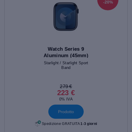
-20%
Watch Series 9
Aluminum (45mm)
Starlight / Starlight Sport
Band
279 €
223 €
0% IVA
Prodotto
Spedizione GRATUITA
1-3 giorni