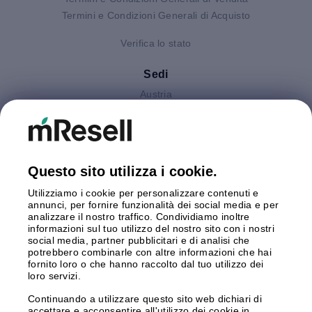
Termini e Condizioni Generali di Acquisto
Verifica lo stato
Sedi
Austria
Finlandia
Germania
Gran Bretagna
Italia
Questo sito utilizza i cookie.
Olanda
Utilizziamo i cookie per personalizzare contenuti e
Polonia
annunci, per fornire funzionalità dei social media e per
Spagna
analizzare il nostro traffico. Condividiamo inoltre
Svezia
informazioni sul tuo utilizzo del nostro sito con i nostri
social media, partner pubblicitari e di analisi che
potrebbero combinarle con altre informazioni che hai
Pagamento
fornito loro o che hanno raccolto dal tuo utilizzo dei
loro servizi.
Continuando a utilizzare questo sito web dichiari di
accettare e acconsentire all'utilizzo dei cookie in