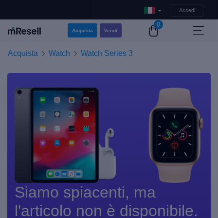
Accedi
0
Acquista
Vendi
Acquista
Watch
Watch Series 3
Siamo spiacenti, ma
l'articolo non è disponibile.