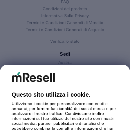
FAQ
Condizioni del prodotto
Informativa Sulla Privacy
Termini e Condizioni Generali di Vendita
Termini e Condizioni Generali di Acquisto
Verifica lo stato
Sedi
Austria
Finlandia
Germania
Gran Bretagna
Italia
Questo sito utilizza i cookie.
Olanda
Utilizziamo i cookie per personalizzare contenuti e
Polonia
annunci, per fornire funzionalità dei social media e per
Spagna
analizzare il nostro traffico. Condividiamo inoltre
Svezia
informazioni sul tuo utilizzo del nostro sito con i nostri
social media, partner pubblicitari e di analisi che
potrebbero combinarle con altre informazioni che hai