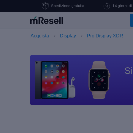
Spedizione gratuita
14 giorni di
Acquista
Display
Pro Display XDR
Si