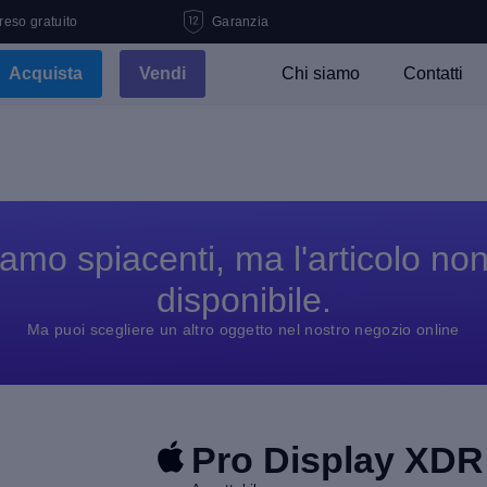
 reso gratuito
Garanzia
Acquista
Vendi
Chi siamo
Contatti
amo spiacenti, ma l'articolo no
disponibile.
Ma puoi scegliere un altro oggetto nel nostro negozio online
Pro Display XDR