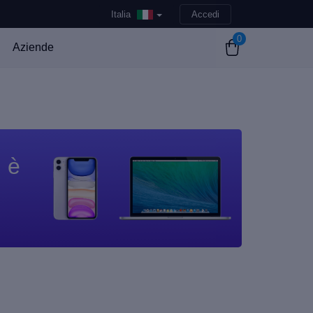
Italia
Accedi
0
Aziende
n è