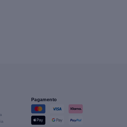
Pagamento
ia
ia