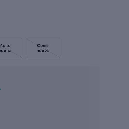
Molto
Come
buono
nuovo
s