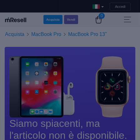
Accedi
0
Acquista
Vendi
Acquista
MacBook Pro
MacBook Pro 13"
Siamo spiacenti, ma
l'articolo non è disponibile.