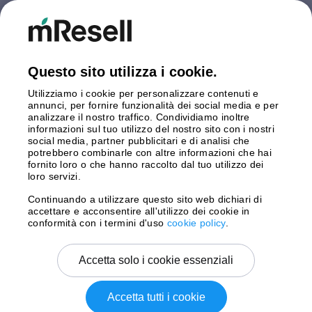
Finlandia
Germania
Gran Bretagna
Italia
Questo sito utilizza i cookie.
Olanda
Utilizziamo i cookie per personalizzare contenuti e
Polonia
annunci, per fornire funzionalità dei social media e per
Spagna
analizzare il nostro traffico. Condividiamo inoltre
Svezia
informazioni sul tuo utilizzo del nostro sito con i nostri
social media, partner pubblicitari e di analisi che
potrebbero combinarle con altre informazioni che hai
Pagamento
fornito loro o che hanno raccolto dal tuo utilizzo dei
loro servizi.
Continuando a utilizzare questo sito web dichiari di
accettare e acconsentire all'utilizzo dei cookie in
Spedizione con
conformità con i termini d'uso
cookie policy
.
Accetta solo i cookie essenziali
Accetta tutti i cookie
Copyright © 2026 mResell Tutti i diritti riservati.