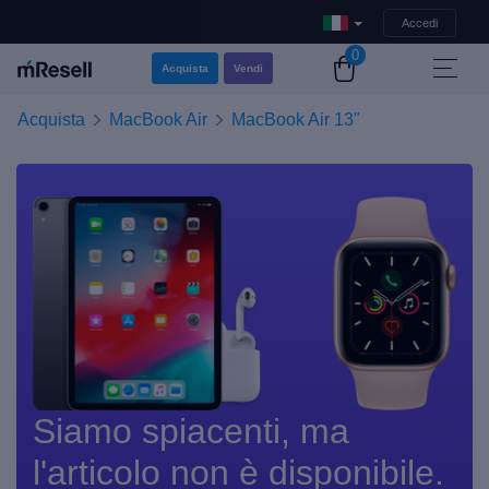
Accedi
0
Acquista
Vendi
Acquista
MacBook Air
MacBook Air 13"
Siamo spiacenti, ma
l'articolo non è disponibile.