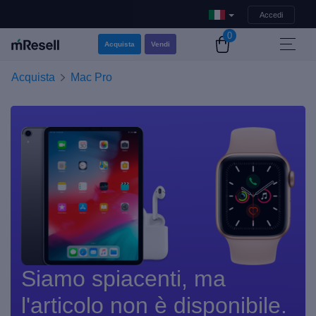
Accedi
0
Acquista
Vendi
Acquista
Mac Pro
Siamo spiacenti, ma
l'articolo non è disponibile.