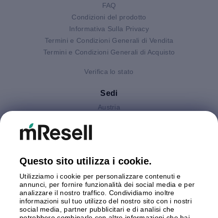
FAQ
Condizioni del prodotto
Informativa Sulla Privacy
Termini e Condizioni Generali di Vendita
Termini e Condizioni Generali di Acquisto
Verifica lo stato
Sedi
Austria
Finlandia
Germania
Gran Bretagna
Italia
Questo sito utilizza i cookie.
Olanda
Utilizziamo i cookie per personalizzare contenuti e
Polonia
annunci, per fornire funzionalità dei social media e per
Spagna
analizzare il nostro traffico. Condividiamo inoltre
Svezia
informazioni sul tuo utilizzo del nostro sito con i nostri
social media, partner pubblicitari e di analisi che
potrebbero combinarle con altre informazioni che hai