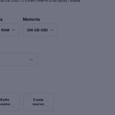
 256 GB SSD / 2 x AMD FirePro D700 (6GB) / Buona
ia
Memoria
B RAM
256 GB SSD
Molto
Come
buono
nuovo