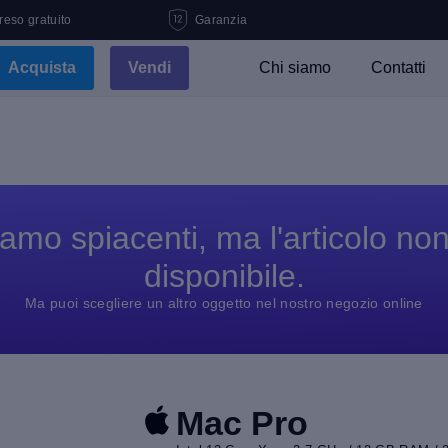
 reso gratuito
Garanzia
Acquista
Vendi
Chi siamo
Contatti
amo spiacenti, ma l'articolo no
disponibile.
Ma puoi scegliere un altro oggetto nel nostro negozio online
Mac Pro