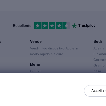
Eccellente
a
Vende
Sedi
Vendi il tuo dispositivo Apple in
Austria
V
modo rapido e sicuro
Finland
German
Menu
Gran Br
Italia
Contatti
Air
Olanda
FAQ
 Neo
Polonia
Condizioni del prodotto
 Pro
Spagna
Informativa Sulla Privacy
Accetta 
k
Svezia
Termini e Condizioni Generali di
Vendita
Termini e Condizioni Generali di