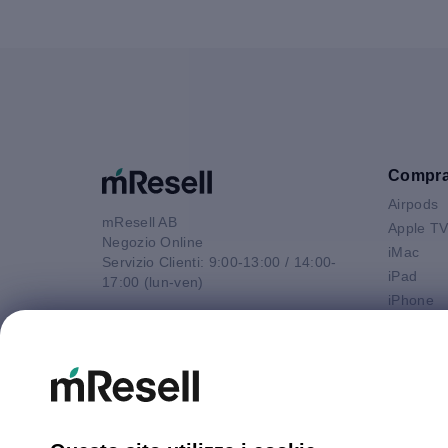
Compr
Airpods
mResell AB
Apple T
Negozio Online
iMac
Servizio Clienti: 9:00-13:00 / 14:00-
iPad
17:00 (lun-ven)
iPhone
Email
Macbook 
contatto@mresell.it
Macbook
Macbook
Macboo
Mac mini
Mac Pro