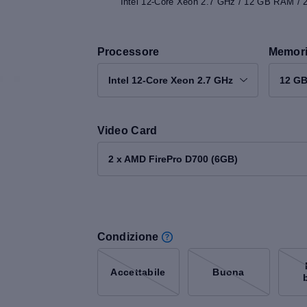
Intel 12-Core Xeon 2.7 GHz / 12 GB RAM /
Processore
Memor
Intel 12-Core Xeon 2.7 GHz
12 G
Video Card
2 x AMD FirePro D700 (6GB)
Condizione
Accettabile
Buona