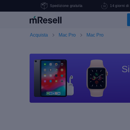
Spedizione gratuita
14 giorni di
Acquista
Mac Pro
Mac Pro
Si