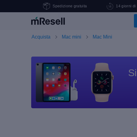
Spedizione gratuita
14 giorni di
Acquista
Mac mini
Mac Mini
Si