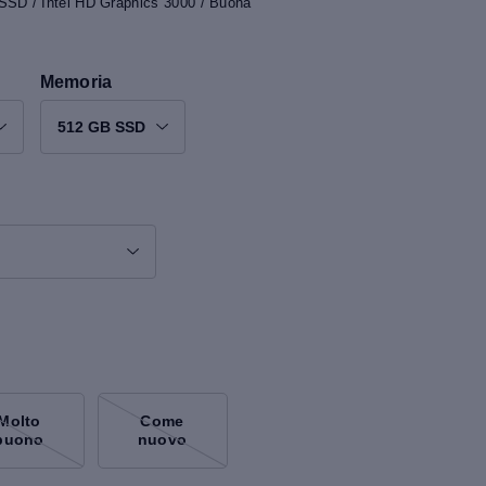
SSD / Intel HD Graphics 3000 / Buona
Memoria
512 GB SSD
Molto
Come
buono
nuovo