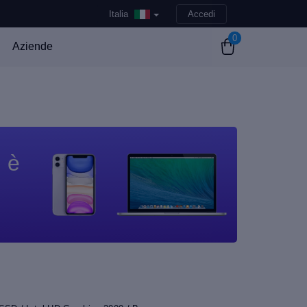
Italia
Accedi
0
Aziende
n è