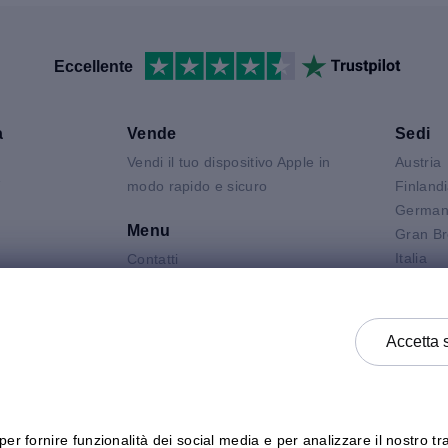
Eccellente
a
Vende
Sedi
Vendi il tuo dispositivo Apple in
Austria
V
modo rapido e sicuro
Finland
German
Menu
Gran Br
Italia
Contatti
Air
Olanda
FAQ
 Neo
Polonia
Condizioni del prodotto
 Pro
Spagna
Informativa Sulla Privacy
Accetta 
k
Svezia
Termini e Condizioni Generali di
Vendita
Termini e Condizioni Generali di
Acquisto
er fornire funzionalità dei social media e per analizzare il nostro tra