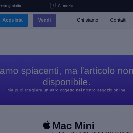
 reso gratuito
Garanzia
Acquista
Vendi
Chi siamo
Contatti
amo spiacenti, ma l'articolo no
disponibile.
Ma puoi scegliere un altro oggetto nel nostro negozio online
Mac Mini