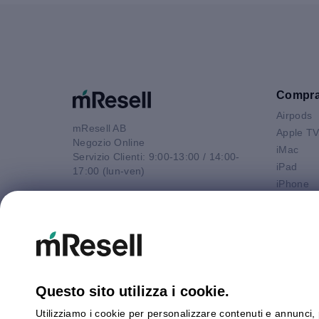
Compr
Airpods
mResell AB
Apple T
Negozio Online
iMac
Servizio Clienti: 9:00-13:00 / 14:00-
iPad
17:00 (lun-ven)
iPhone
Email
Macbook 
contatto@mresell.it
Macbook
Macbook
Macboo
Mac mini
Mac Pro
Questo sito utilizza i cookie.
Watch
Utilizziamo i cookie per personalizzare contenuti e annunci, p