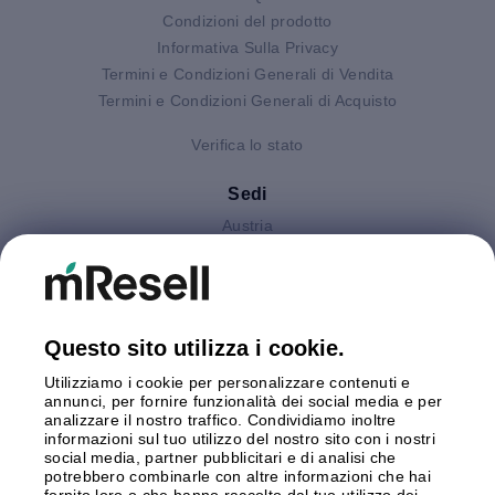
Condizioni del prodotto
Informativa Sulla Privacy
Termini e Condizioni Generali di Vendita
Termini e Condizioni Generali di Acquisto
Verifica lo stato
Sedi
Austria
Finlandia
Germania
Gran Bretagna
Italia
Questo sito utilizza i cookie.
Olanda
Utilizziamo i cookie per personalizzare contenuti e
Polonia
annunci, per fornire funzionalità dei social media e per
Spagna
analizzare il nostro traffico. Condividiamo inoltre
Svezia
informazioni sul tuo utilizzo del nostro sito con i nostri
social media, partner pubblicitari e di analisi che
potrebbero combinarle con altre informazioni che hai
Pagamento