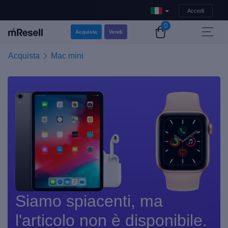
Accedi
0
Acquista
Vendi
Acquista
Mac mini
Siamo spiacenti, ma
l'articolo non è disponibile.