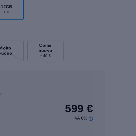
512GB
+ 0 €
Come
Molto
nuovo
buono
+ 40 €
s
599 €
IVA 0%