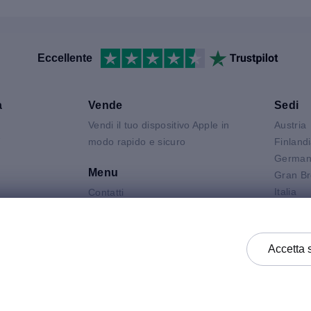
Eccellente
a
Vende
Sedi
Vendi il tuo dispositivo Apple in
Austria
V
modo rapido e sicuro
Finland
German
Menu
Gran Br
Italia
Contatti
Air
Olanda
FAQ
 Neo
Polonia
Condizioni del prodotto
 Pro
Spagna
Informativa Sulla Privacy
Accetta 
k
Svezia
Termini e Condizioni Generali di
Vendita
Termini e Condizioni Generali di
Acquisto