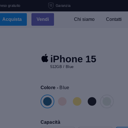
 reso gratuito
Garanzia
Acquista
Vendi
Chi siamo
Contatti
iPhone 15
512GB / Blue
Colore -
Blue
Capacità