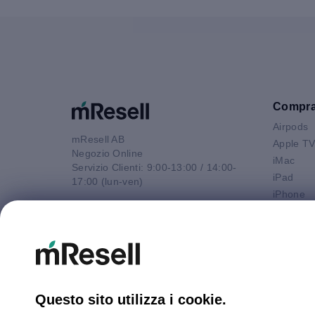
Compr
Airpods
mResell AB
Apple T
Negozio Online
iMac
Servizio Clienti: 9:00-13:00 / 14:00-
iPad
17:00 (lun-ven)
iPhone
Email
Macbook 
contatto@mresell.it
Macbook
Macbook
Macboo
Mac mini
Mac Pro
Questo sito utilizza i cookie.
Watch