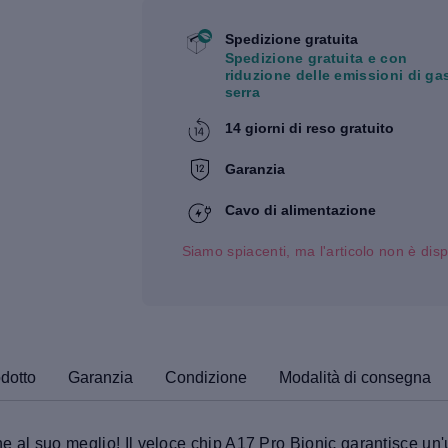
Spedizione gratuita
Spedizione gratuita e con
riduzione delle emissioni di ga
serra
14 giorni di reso gratuito
Garanzia
Cavo di alimentazione
Siamo spiacenti, ma l'articolo non è disp
odotto
Garanzia
Condizione
Modalità di consegna
l suo meglio! Il veloce chip A17 Pro Bionic garantisce un'us