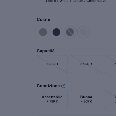
128GB / White Titanium / Come nuovo
Colore
Capacità
128GB
256GB
Condizione
Accettabile
Buona
+ 789 €
+ 809 €