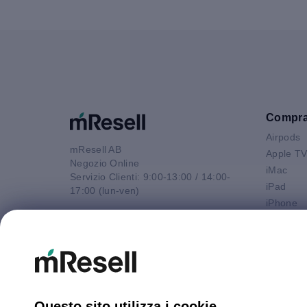
Compr
Airpods
mResell AB
Apple T
Negozio Online
iMac
Servizio Clienti: 9:00-13:00 / 14:00-
iPad
17:00 (lun-ven)
iPhone
Email
Macbook 
contatto@mresell.it
Macbook
Macbook
Macboo
Mac mini
Mac Pro
Questo sito utilizza i cookie.