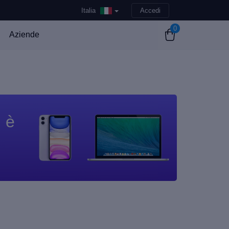
Italia
Accedi
0
Aziende
n è