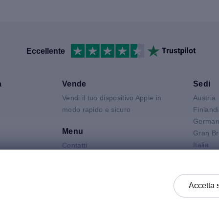
Eccellente
a
Vende
Sedi
Vendi il tuo dispositivo Apple in
Austria
V
modo rapido e sicuro
Finland
German
Menu
Gran Br
Italia
Contatti
Air
Olanda
FAQ
 Neo
Polonia
Condizioni del prodotto
 Pro
Spagna
Informativa Sulla Privacy
Accetta 
k
Svezia
Termini e Condizioni Generali di
Vendita
Termini e Condizioni Generali di