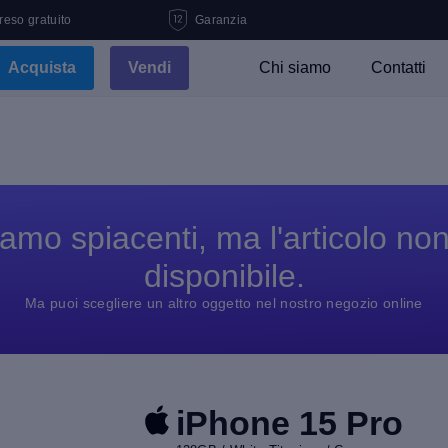
 reso gratuito
Garanzia
Acquista
Vendi
Chi siamo
Contatti
amo spiacenti, ma l'articolo no
disponibile.
Ma puoi scegliere un altro oggetto nel nostro negozio online
iPhone 15 Pro