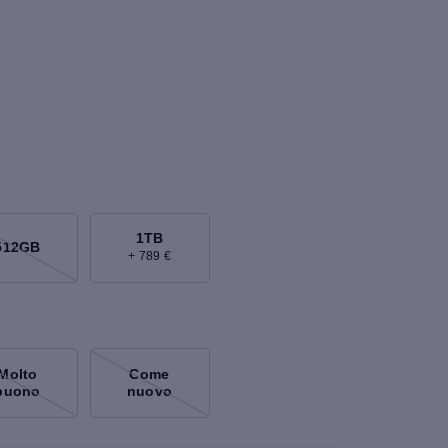
1TB
512GB
+ 789 €
Molto
Come
buono
nuovo