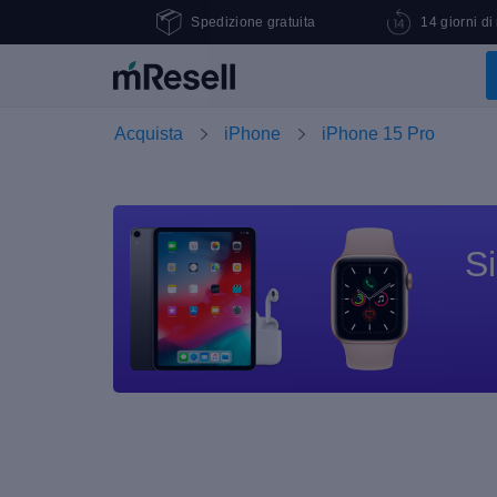
Spedizione gratuita
14 giorni di
Acquista
iPhone
iPhone 15 Pro
Si