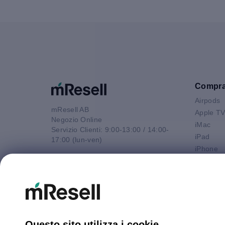
Compr
Airpods
mResell AB
Apple T
Negozio Online
iMac
Servizio Clienti: 9:00-13:00 / 14:00-
iPad
17:00 (lun-ven)
iPhone
Email
Macbook 
contatto@mresell.it
Macbook
Macbook
Macboo
Mac mini
Mac Pro
Questo sito utilizza i cookie.