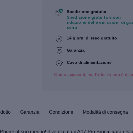
Spedizione gratuita
Spedizione gratuita e con
riduzione delle emissioni di ga
serra
14 giorni di reso gratuito
Garanzia
Cavo di alimentazione
Siamo spiacenti, ma l'articolo non è disp
odotto
Garanzia
Condizione
Modalità di consegna
ne al suo meglio! Il veloce chip A17 Pro Bionic garantisce u