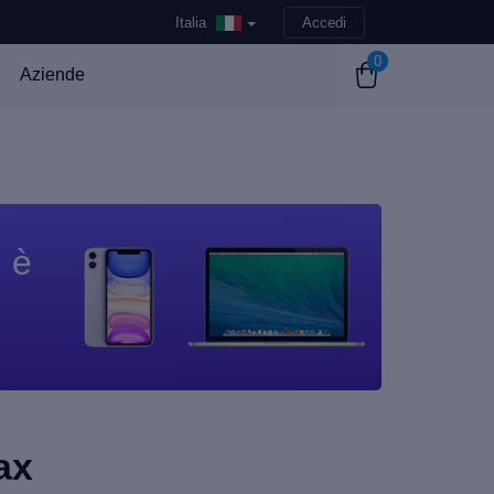
Italia
Accedi
0
Aziende
n è
ax