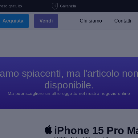
 reso gratuito
Garanzia
Acquista
Vendi
Chi siamo
Contatti
amo spiacenti, ma l'articolo no
disponibile.
Ma puoi scegliere un altro oggetto nel nostro negozio online
iPhone 15 Pro M