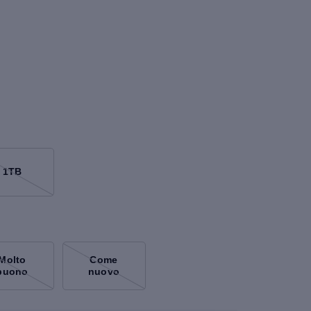
1TB
Molto
Come
buono
nuovo