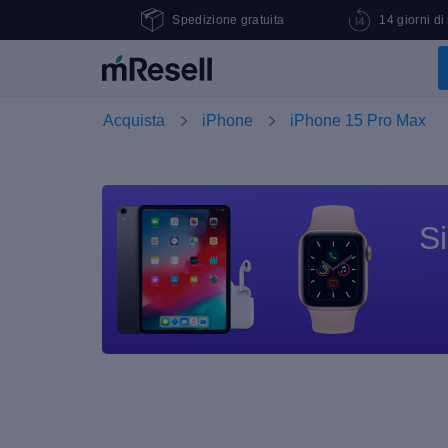
Spedizione gratuita
14 giorni di
Acquista
iPhone
iPhone 15 Pro Max
Si