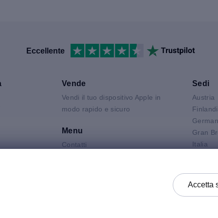
Eccellente
a
Vende
Sedi
Vendi il tuo dispositivo Apple in
Austria
V
modo rapido e sicuro
Finland
German
Menu
Gran Br
Italia
Contatti
Air
Olanda
FAQ
 Neo
Polonia
Condizioni del prodotto
 Pro
Spagna
Informativa Sulla Privacy
Accetta 
k
Svezia
Termini e Condizioni Generali di
Vendita
Termini e Condizioni Generali di