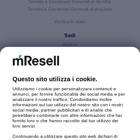
Termini e Condizioni Generali di Vendita
Termini e Condizioni Generali di Acquisto
Verifica lo stato
Sedi
Austria
Finlandia
Germania
Gran Bretagna
Italia
Questo sito utilizza i cookie.
Olanda
Utilizziamo i cookie per personalizzare contenuti e
Polonia
annunci, per fornire funzionalità dei social media e per
Spagna
analizzare il nostro traffico. Condividiamo inoltre
Svezia
informazioni sul tuo utilizzo del nostro sito con i nostri
social media, partner pubblicitari e di analisi che
potrebbero combinarle con altre informazioni che hai
Pagamento
fornito loro o che hanno raccolto dal tuo utilizzo dei
loro servizi.
Continuando a utilizzare questo sito web dichiari di