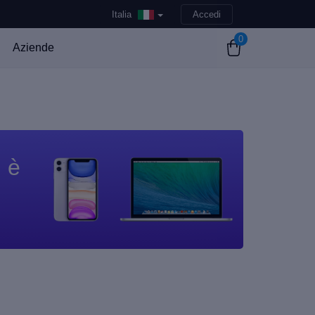
Italia
Accedi
0
Aziende
n è