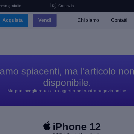
 reso gratuito
Garanzia
Acquista
Vendi
Chi siamo
Contatti
amo spiacenti, ma l'articolo no
disponibile.
Ma puoi scegliere un altro oggetto nel nostro negozio online
iPhone 12