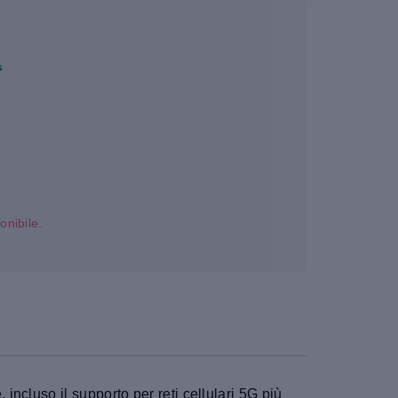
s
onibile.
cluso il supporto per reti cellulari 5G più