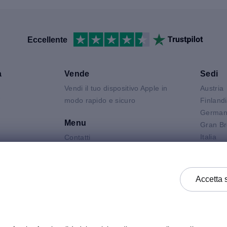
Eccellente
a
Vende
Sedi
Vendi il tuo dispositivo Apple in
Austria
V
modo rapido e sicuro
Finland
German
Menu
Gran Br
Italia
Contatti
Air
Olanda
FAQ
 Neo
Polonia
Condizioni del prodotto
 Pro
Spagna
Informativa Sulla Privacy
Accetta 
k
Svezia
Termini e Condizioni Generali di
Vendita
Termini e Condizioni Generali di
Acquisto