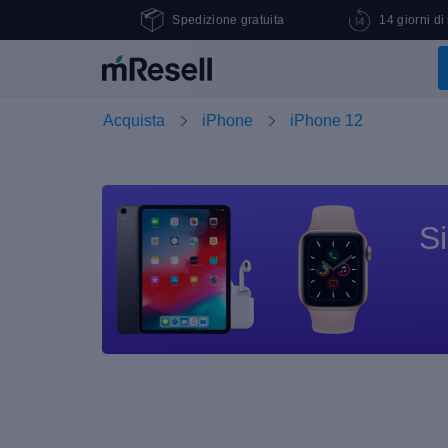
Spedizione gratuita
14 giorni di
Acquista
iPhone
iPhone 12
Si