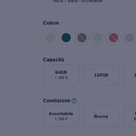
64GB / Black / Accettabile
Colore
Capacità
64GB
128GB
+ 189 €
Condizione
Accettabile
Buona
+ 189 €