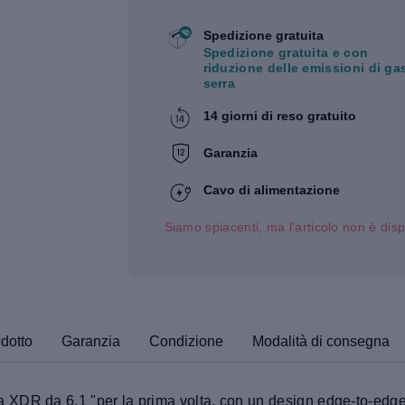
Spedizione gratuita
Spedizione gratuita e con
riduzione delle emissioni di ga
serra
14 giorni di reso gratuito
Garanzia
Cavo di alimentazione
Siamo spiacenti, ma l'articolo non è disp
odotto
Garanzia
Condizione
Modalità di consegna
DR da 6,1 "per la prima volta, con un design edge-to-edge, in