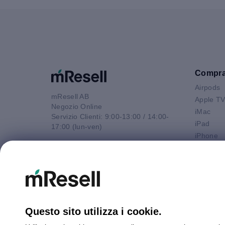
Compr
Airpods
mResell AB
Apple T
Negozio Online
iMac
Servizio Clienti: 9:00-13:00 / 14:00-
iPad
17:00 (lun-ven)
iPhone
Email
Macbook 
contatto@mresell.it
Macbook
Macbook
Macboo
Mac mini
Mac Pro
Questo sito utilizza i cookie.
Watch