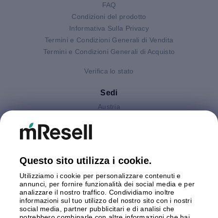
FAQ
Condizioni del prodotto
Informativa Sulla Privacy
Termini e Condizioni Generali di Vendita
Termini e Condizioni Generali di Acquisto
Verifica lo stato
Sedi
Austria
Finlandia
Germania
Gran Bretagna
Italia
Questo sito utilizza i cookie.
Olanda
Utilizziamo i cookie per personalizzare contenuti e
Polonia
annunci, per fornire funzionalità dei social media e per
Spagna
analizzare il nostro traffico. Condividiamo inoltre
Svezia
informazioni sul tuo utilizzo del nostro sito con i nostri
social media, partner pubblicitari e di analisi che
potrebbero combinarle con altre informazioni che hai