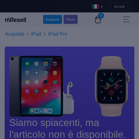
Accedi
0
Acquista
Vendi
Acquista
iPad
iPad Pro
Siamo spiacenti, ma
l'articolo non è disponibile.