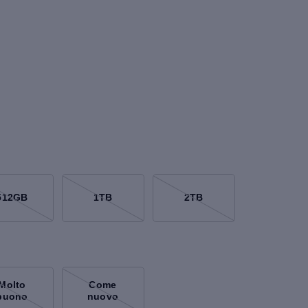
512GB
1TB
2TB
Molto
Come
buono
nuovo