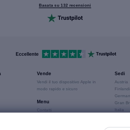
Basata su 132 recensioni
Eccellente
a
Vende
Sedi
Vendi il tuo dispositivo Apple in
Austria
V
modo rapido e sicuro
Finland
German
Menu
Gran Br
Italia
Contatti
Air
Olanda
FAQ
 Neo
Polonia
Condizioni del prodotto