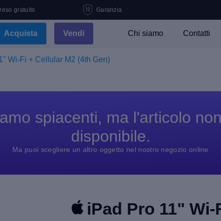
 reso gratuito
Garanzia
Acquista
Vendi
Chi siamo
Contatti
1" Wi-Fi + Cellular M2 (4th Gen)
amo spiacenti, ma l'articolo no
disponibile.
Ma puoi scegliere un altro oggetto nel nostro negozio online
iPad Pro 11" Wi-F