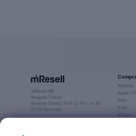
Compr
Airpods
mResell AB
Apple T
Negozio Online
iMac
Servizio Clienti: 9:00-13:00 / 14:00-
iPad
17:00 (lun-ven)
iPhone
Email
Macbook 
contatto@mresell.it
Macbook