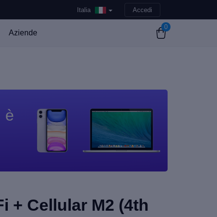
Italia
Accedi
0
Aziende
n è
i + Cellular M2 (4th