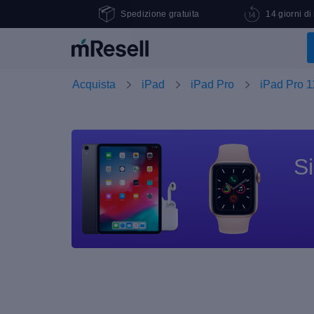
Spedizione gratuita
14 giorni di
Acquista
iPad
iPad Pro
iPad Pro 1
Si