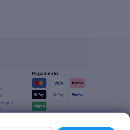
Pagamento
ia
ia
etagna
Spedizione con