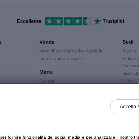
Eccellente
a
Vende
Sedi
Vendi il tuo dispositivo Apple in
Austria
V
modo rapido e sicuro
Finland
German
Menu
Gran Br
Italia
Contatti
Air
Olanda
FAQ
 Neo
Polonia
Condizioni del prodotto
 Pro
Spagna
Informativa Sulla Privacy
Accetta 
k
Svezia
Termini e Condizioni Generali di
Vendita
Termini e Condizioni Generali di
Acquisto
er fornire funzionalità dei social media e per analizzare il nostro tra