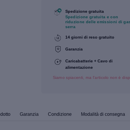
Spedizione gratuita
Spedizione gratuita e con
riduzione delle emissioni di ga
serra
14 giorni di reso gratuito
Garanzia
Caricabatterie + Cavo di
alimentazione
Siamo spiacenti, ma l'articolo non è disp
odotto
Garanzia
Condizione
Modalità di consegna