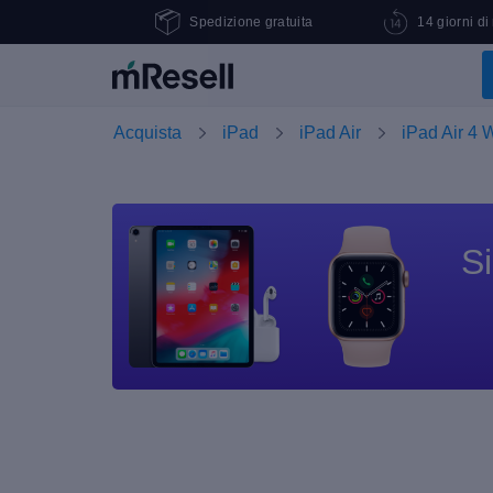
Spedizione gratuita
14 giorni di
Acquista
iPad
iPad Air
iPad Air 4 
Si