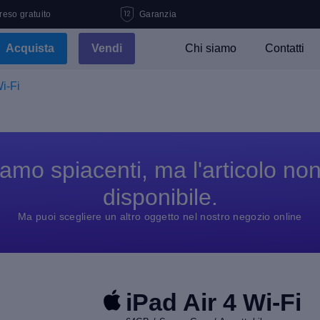
 reso gratuito
Garanzia
Acquista
Vendi
Chi siamo
Contatti
Wi-Fi
amo spiacenti, ma l'articolo no
disponibile.
Ma puoi scegliere un altro oggetto nel nostro negozio online
iPad Air 4 Wi-Fi