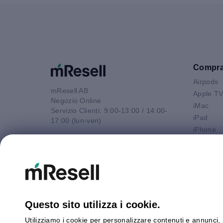
Compr
Airpods
mResell AB
Apple T
Negozio Online
iMac
Servizio Clienti: 9:00-13:00 / 14:00-
iPad
17:00 (lun-ven)
iPhone
Email
Macbook 
contatto@mresell.it
Macbook
Macbook
Macboo
Mac mini
Mac Pro
Questo sito utilizza i cookie.
Watch
Utilizziamo i cookie per personalizzare contenuti e annunci, p