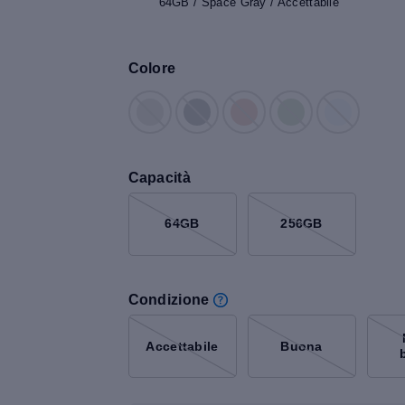
64GB / Space Gray / Accettabile
Colore
Capacità
64GB
256GB
Condizione
Accettabile
Buona