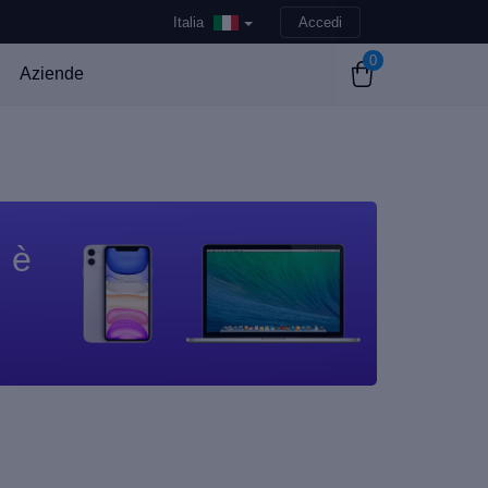
Italia
Accedi
0
Aziende
n è