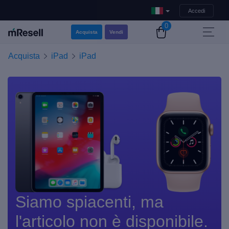
Accedi
0
Acquista
Vendi
Acquista
iPad
iPad
Siamo spiacenti, ma
l'articolo non è disponibile.