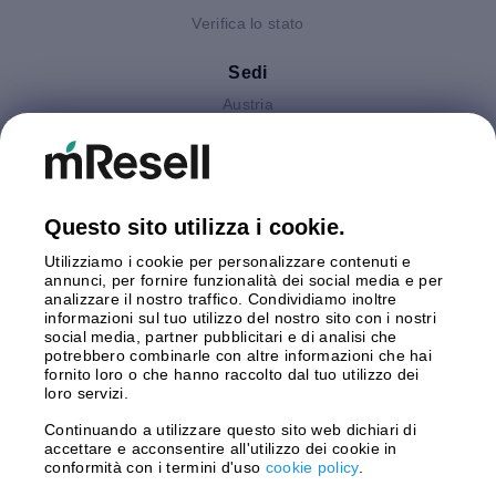
Verifica lo stato
Sedi
Austria
Finlandia
Germania
Gran Bretagna
Italia
Questo sito utilizza i cookie.
Olanda
Utilizziamo i cookie per personalizzare contenuti e
Polonia
annunci, per fornire funzionalità dei social media e per
Spagna
analizzare il nostro traffico. Condividiamo inoltre
Svezia
informazioni sul tuo utilizzo del nostro sito con i nostri
social media, partner pubblicitari e di analisi che
potrebbero combinarle con altre informazioni che hai
Pagamento
fornito loro o che hanno raccolto dal tuo utilizzo dei
loro servizi.
Continuando a utilizzare questo sito web dichiari di
accettare e acconsentire all'utilizzo dei cookie in
Spedizione con
conformità con i termini d'uso
cookie policy
.