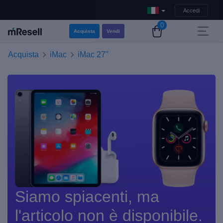
Accedi
0
Acquista
Vendi
Acquista
iMac
iMac 27"
Siamo spiacenti, ma
l'articolo non è disponibile.