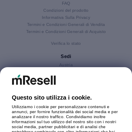
FAQ
Condizioni del prodotto
Informativa Sulla Privacy
Termini e Condizioni Generali di Vendita
Termini e Condizioni Generali di Acquisto
Verifica lo stato
Sedi
Austria
Finlandia
Germania
Gran Bretagna
Italia
Questo sito utilizza i cookie.
Olanda
Utilizziamo i cookie per personalizzare contenuti e
Polonia
annunci, per fornire funzionalità dei social media e per
Spagna
analizzare il nostro traffico. Condividiamo inoltre
Svezia
informazioni sul tuo utilizzo del nostro sito con i nostri
social media, partner pubblicitari e di analisi che
potrebbero combinarle con altre informazioni che hai