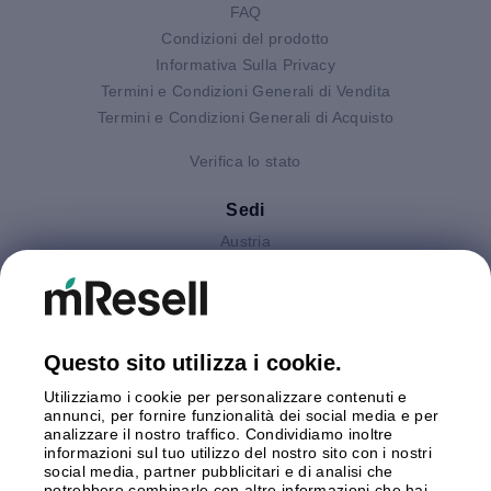
FAQ
Condizioni del prodotto
Informativa Sulla Privacy
Termini e Condizioni Generali di Vendita
Termini e Condizioni Generali di Acquisto
Verifica lo stato
Sedi
Austria
Finlandia
Germania
Gran Bretagna
Italia
Questo sito utilizza i cookie.
Olanda
Utilizziamo i cookie per personalizzare contenuti e
Polonia
annunci, per fornire funzionalità dei social media e per
Spagna
analizzare il nostro traffico. Condividiamo inoltre
Svezia
informazioni sul tuo utilizzo del nostro sito con i nostri
social media, partner pubblicitari e di analisi che
potrebbero combinarle con altre informazioni che hai