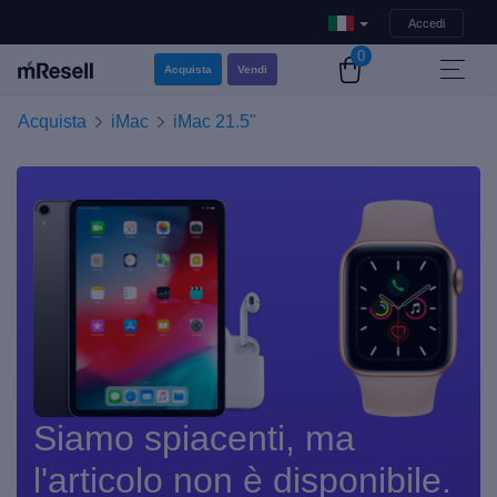
Accedi
0
Acquista
Vendi
Acquista
iMac
iMac 21.5"
Siamo spiacenti, ma
l'articolo non è disponibile.