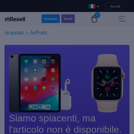
Accedi
0
Acquista
Vendi
Acquista
AirPods
Siamo spiacenti, ma
l'articolo non è disponibile.