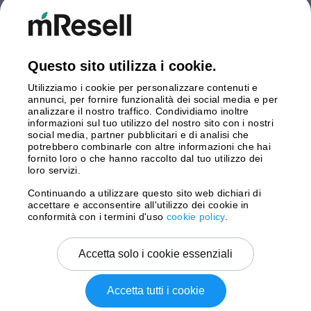
Finlandia
Germania
Gran Bretagna
Italia
Questo sito utilizza i cookie.
Olanda
Utilizziamo i cookie per personalizzare contenuti e
Polonia
annunci, per fornire funzionalità dei social media e per
Spagna
analizzare il nostro traffico. Condividiamo inoltre
Svezia
informazioni sul tuo utilizzo del nostro sito con i nostri
social media, partner pubblicitari e di analisi che
potrebbero combinarle con altre informazioni che hai
Pagamento
fornito loro o che hanno raccolto dal tuo utilizzo dei
loro servizi.
Continuando a utilizzare questo sito web dichiari di
accettare e acconsentire all'utilizzo dei cookie in
Spedizione con
conformità con i termini d'uso
cookie policy
.
Accetta solo i cookie essenziali
Accetta tutti i cookie
Copyright © 2026 mResell Tutti i diritti riservati.