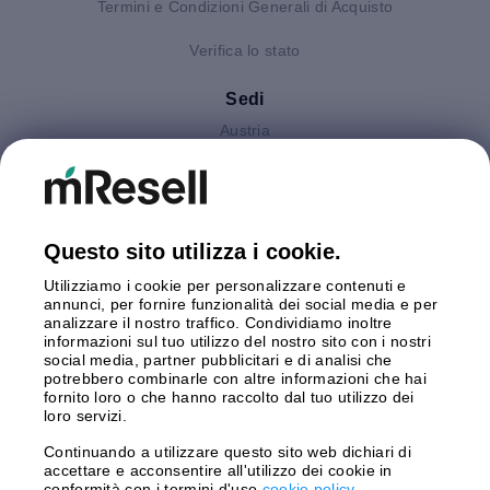
Termini e Condizioni Generali di Acquisto
Verifica lo stato
Sedi
Austria
Finlandia
Germania
Gran Bretagna
Italia
Questo sito utilizza i cookie.
Olanda
Utilizziamo i cookie per personalizzare contenuti e
Polonia
annunci, per fornire funzionalità dei social media e per
Spagna
analizzare il nostro traffico. Condividiamo inoltre
Svezia
informazioni sul tuo utilizzo del nostro sito con i nostri
social media, partner pubblicitari e di analisi che
potrebbero combinarle con altre informazioni che hai
Pagamento
fornito loro o che hanno raccolto dal tuo utilizzo dei
loro servizi.
Continuando a utilizzare questo sito web dichiari di
accettare e acconsentire all'utilizzo dei cookie in
Spedizione con
conformità con i termini d'uso
cookie policy
.