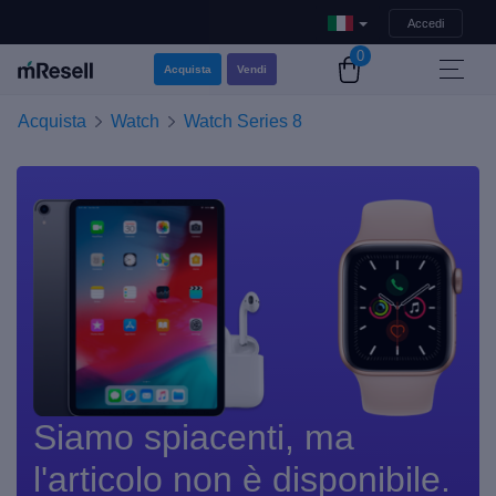
Accedi
0
Acquista
Vendi
Acquista
Watch
Watch Series 8
Siamo spiacenti, ma
l'articolo non è disponibile.