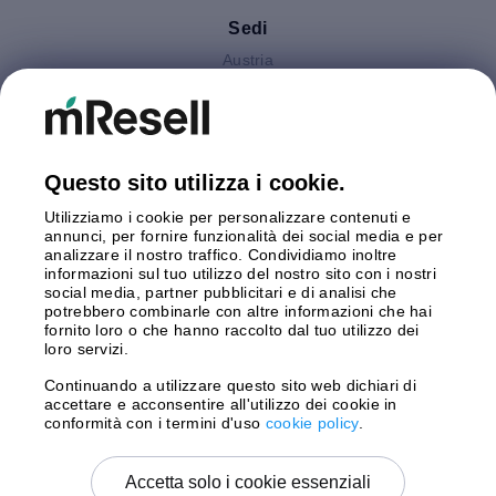
Sedi
Austria
Finlandia
Germania
Gran Bretagna
Italia
Questo sito utilizza i cookie.
Olanda
Utilizziamo i cookie per personalizzare contenuti e
Polonia
annunci, per fornire funzionalità dei social media e per
Spagna
analizzare il nostro traffico. Condividiamo inoltre
Svezia
informazioni sul tuo utilizzo del nostro sito con i nostri
social media, partner pubblicitari e di analisi che
potrebbero combinarle con altre informazioni che hai
Pagamento
fornito loro o che hanno raccolto dal tuo utilizzo dei
loro servizi.
Continuando a utilizzare questo sito web dichiari di
accettare e acconsentire all'utilizzo dei cookie in
Spedizione con
conformità con i termini d'uso
cookie policy
.
Accetta solo i cookie essenziali