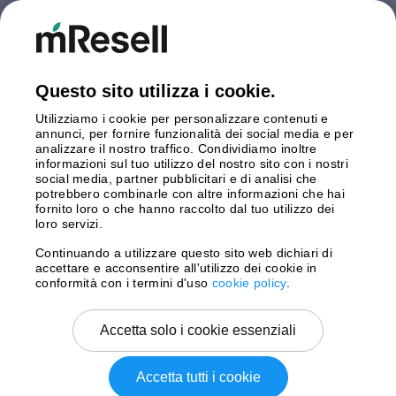
Finlandia
Germania
Gran Bretagna
Italia
Questo sito utilizza i cookie.
Olanda
Utilizziamo i cookie per personalizzare contenuti e
Polonia
annunci, per fornire funzionalità dei social media e per
Spagna
analizzare il nostro traffico. Condividiamo inoltre
Svezia
informazioni sul tuo utilizzo del nostro sito con i nostri
social media, partner pubblicitari e di analisi che
potrebbero combinarle con altre informazioni che hai
Pagamento
fornito loro o che hanno raccolto dal tuo utilizzo dei
loro servizi.
Continuando a utilizzare questo sito web dichiari di
accettare e acconsentire all'utilizzo dei cookie in
Spedizione con
conformità con i termini d'uso
cookie policy
.
Accetta solo i cookie essenziali
Accetta tutti i cookie
Copyright © 2026 mResell Tutti i diritti riservati.