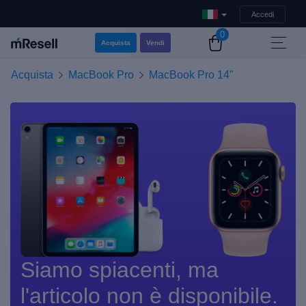
Accedi
0
Acquista
Vendi
Acquista
MacBook Pro
MacBook Pro 14"
Siamo spiacenti, ma
l'articolo non è disponibile.